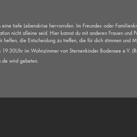
 eine tiefe Lebenskrise hervorrufen. Im Freundes -oder Familienk
tuation nicht alleine seid. Hier kannst du mit anderen Frauen und
helfen, die Entscheidung zu treffen, die für dich stimmen und M
m 19:30Uhr im Wohnzimmer von Sternenkinder Bodensee e.V. (Ro
.de wird gebeten.