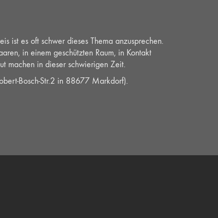
reis ist es oft schwer dieses Thema anzusprechen.
 Paaren, in einem geschützten Raum, in Kontakt
ut machen in dieser schwierigen Zeit.
bert-Bosch-Str.2 in 88677 Markdorf).